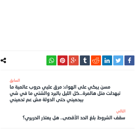
مسن يبكي على الهواء: مرق عليي حروب عالمية ما
تبهدلت متل هالمرة…كل الليل بالبرد والشتي ما في شي
بيحميني حتى الدولة مش عم تحميني
سقف الشروط بلغ الحد الأقصى.. هل يعتذر الحريري؟