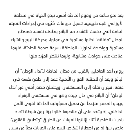
بعد نحو ساعة من وقوع الحادثة أمس، تبدو الحياة في منطقة
الأوزاعي شبه طبيعية. تسجل خروقات كثيرة في إجراءات التعبئة
العامة التي دفعت للتشدد مع البائع وطعنه نفسه. فمعظم
المحال “مغلقة” لكنها مستمرة في عملها، وحركة البيع والشراء
مستمرة وواضحة. تجاوزت المنطقة بسرعة صدمة الحادثة، فلربما
اعتادت على حوادث مشابهة، ولربما تنتظر المزيد منها.
يروي أحد العاملين بالقرب من مكان الحادثة لـ”نداء الوطن” أن
البائع وبعد أن لاحقته القوى الأمنية عمد إلى طعن نفسه في
عنقه، فجرى نقله إلى المستشفى. ويطمئن مصدر أمني عبر “نداء
الوطن” أن البائع في حال جيدة وهو في مستشفى الزهراء.
ويبدو المصدر منزعجاً من تحميل مسؤولية الحادثة لقوى الأمن
الداخلي، إذ يشدّد على أن عناصرها كانوا يؤازرون شرطة اتحاد
بلديات الضاحية أثناء إزالتها العربات عن الطريق “وتطبيق القانون”.
ولدى سؤاله عن اضطرار أشخاص للبيع على العربات بحثاً عن سبيل