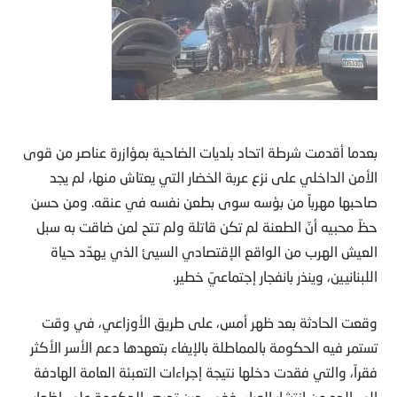
بعدما أقدمت شرطة اتحاد بلديات الضاحية بمؤازرة عناصر من قوى
الأمن الداخلي على نزع عربة الخضار التي يعتاش منها، لم يجد
صاحبها مهرباً من بؤسه سوى بطعن نفسه في عنقه. ومن حسن
حظّ محبيه أنّ الطعنة لم تكن قاتلة ولم تتح لمن ضاقت به سبل
العيش الهرب من الواقع الإقتصادي السيئ الذي يهدّد حياة
اللبنانيين، وينذر بانفجار إجتماعيّ خطير.
وقعت الحادثة بعد ظهر أمس، على طريق الأوزاعي، في وقت
تستمر فيه الحكومة بالمماطلة بالإيفاء بتعهدها دعم الأسر الأكثر
فقراً، والتي فقدت دخلها نتيجة إجراءات التعبئة العامة الهادفة
الى الحد من انتشار الوباء. ففي حين تحرص الحكومة على إظهار