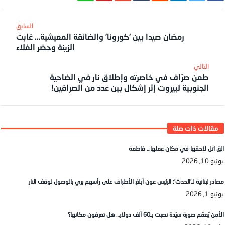
رمضان صيدا بين ‘كورونا’ والضائقة المعيشية… غابت
الزينة وحضر الغلاء
طعن صرّاف في خاصرته وإطلاق نار في الضاحية
الجنوبية لبيروت إثر إشكال بين عدد من الصرافين!
الق اتل لاحقها في مكان عملها… فاطمة
يونيو 10, 2026
مصادر لبنانية لـ’الحدث’: الرئيس عون أبلغ الأطراف على رأسهم بري بالوصول لوقف النار
يونيو 1, 2026
الأمن يُعمّم صورة سيّدة نصبت بـ60 ألف دولار… هل تعرفون مكانها؟