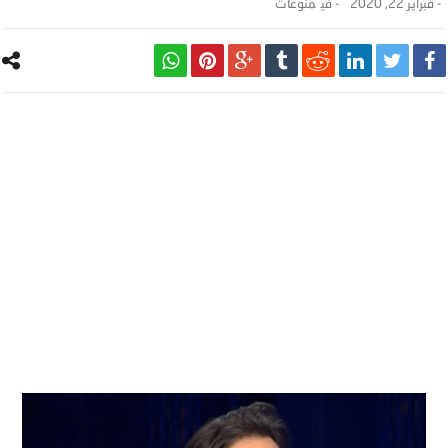
-
فبراير 22, 2020
- ‎في
منوعات