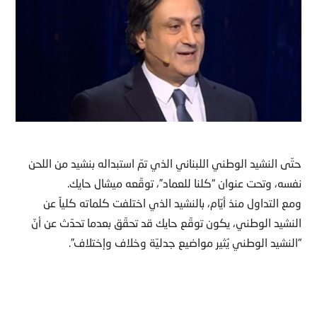
حتّى النشيد الوطني اللبناني الذي تمّ استبداله بنشيد من اللحن
نفسه، وتحت عنوان “كلنا للعماد”، توقّعه ميشال حايك.
ومع التداول منذ أيّام، بالنشيد الذي اختلفت كلماته كلياً عن
النشيد الوطني، يكون توقّع حايك قد تحقّق بعدما تحدّث عن أنّ
“النشيد الوطني يُثير مواضيع جدليّة وخلاف وإختلاف”.