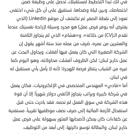
في أنك تبدأ التخطيط لمستقبلك. تحصل على وظيفة ضمن
اختصاصك. وبين ليلة وضحاها، تستفيق على أن كل شيء اختفى.
تعود إلى نقطة الصفر. ثم تكتشف أن موقع Linkedin (الذي
يفترض أنه يوفر فرص عمل) هو مجرد وسيلة لإراحة نفسيتك عندما
تقدم الـ(CV) من خلاله». و«هشام» الذي لم يتجاوز الثامنة
والعشرين من عمره، صُرف من عمله منذ ستة أشهر. يقول إن
الشركة الصغيرة التي كان يعمل فيها أقفلت. ويحاول البحث عن
عمل خارج لبنان؛ لكن الظروف أفشلت محاولاته، وهو اليوم كما
غيره من الشباب ينتظر فرصة للهجرة؛ لأنه لا يأمل بأي مستقبل له
في لبنان.
أما «فادي» المهندس المتخصص في الإلكترونيات، فكان يعمل
في شركة كبيرة وبراتب يتجاوز الألفي دولار شهرياً؛ إلا أن قوة
هذه الشركة في سوق العمل لم تحمه. فقد بادرت حتى قبل
استفحال الأزمة المالية إلى صرف نصف موظفيها تقريباً، مستغنية
عن كفاءات كان يمكن لأصحابها العثور بسهولة على فرص عمل
خارج لبنان. والبطالة توسع دائرتها، إلى أبعد من التوظيف.