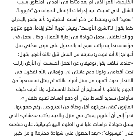
الخليجية، الأمر الذي لم يعد متاحاً في المدى المنظور، بسبب
الشلل الذي تسببت فيه إجراءات الإقفال للحماية من “كورونا”.
“سعيد” الذي يتحفظ عن ذكر اسمه الحقيقي؛ لأنه يشعر بالإحراج،
كما يقول لـ”الشرق الأوسط”، يعيش تجربة أكثر إيلاماً، فهو متزوج
ووالد لطفلين، يحمل شهادة في إدارة الأعمال. وكان يعمل في
مؤسسة تجارية براتب سمح له بالحصول على قرض سكني قبل
أعوام؛ إلا أنه فوجئ بصرفه من العمل قبل ثلاثة أشهر. يقول:
«عندما تبلغت بقرار توقيفي عن العمل أحسست أن الأرض زلزلت
تحت أقدامي. ولولا دعم عائلتي لي وإيماني بالله لفكرت في
الانتحار. صرت أتفهم من يقتل أفراد عائلته ثم يقتل نفسه هرباً من
الجوع والفقر. لا أستطيع أن أخطط للمستقبل، ولا أعرف كيف
سأواصل تسديد أقساط بيتي أو دفع أقساط تعليم طفلي».
العازبون تبقى تجربتهم أقل وطأة من المتزوجين، رغم صعوبتها،
نظراً إلى أن أغلبهم يعيش في منزل والديه. يكتب «هشام» الذي
يحمل شهادة دراسات عليا في العلوم البيوكيميائية، على صفحته
على “فيسبوك”: «بعد الحصول على شهادة محترمة وأمل كبير