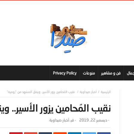
مال
فن و مشاهير
منوعات
Privacy Policy
أخبار صيداوية
نقيب المُحامين يزور الأسير.. وينقل المشهد من “رومية”
نقيب المُحامين يزور الأسير.. 
-
ديسمبر 22, 2019
- ‎في
أخبار صيداوية