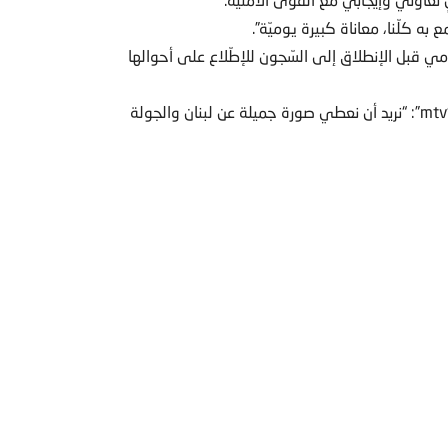
به كلّنا، معاناة كبيرة يوميّة”.
من 700 محامٍ أمام بيت المحامي قبل الإنطلاق إلى السّجون للإطّلاع على أحوالها
وفي السياق، قال نقيب المحامين ملحم خلف في حديثٍ للـ “mtv”: “نريد أن نعطي صورة جميلة عن لبنان والجولة