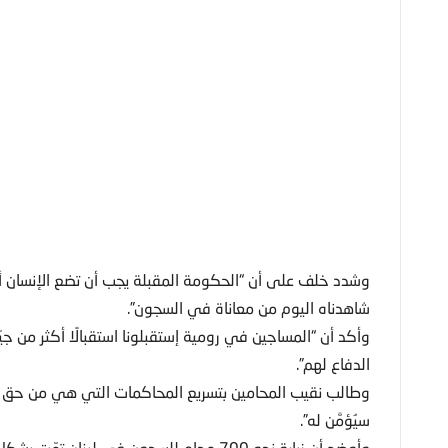
وشدد خلف على أن “الحكومة المقبلة يجب أن تضع الإنسان أولويّ
شاهدناه اليوم من معاناة في السجون”.
وأكد أن “المساجين في رومية إستقبلونا استقبالًا أكثر من جيّد
الدفاع لهم”.
وطالب نقيب المحامين بتسريع المحاكمات التي هي من حق ا
سيُؤمَّن له”.
وأوضح أن زيارة نحو 700 محامٍ للسجون في لبنان تمّت بشكلٍ تعاونيٍّ وإيجابيٍّ مع القوى الأمنية.