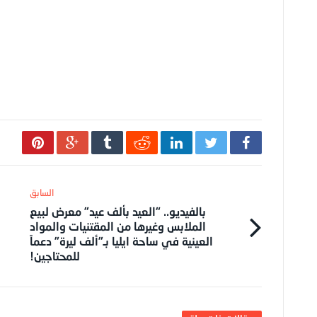
بالفيديو.. “العيد بألف عيد” معرض لبيع
الملابس وغيرها من المقتنيات والمواد
العينية في ساحة ايليا بـ”ألف ليرة” دعماً
للمحتاجين!