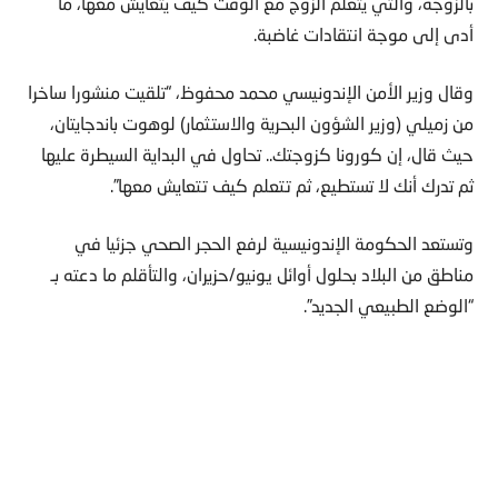
بالزوجة، والتي يتعلم الزوج مع الوقت كيف يتعايش معها، ما
أدى إلى موجة انتقادات غاضبة.
وقال وزير الأمن الإندونيسي محمد محفوظ، “تلقيت منشورا ساخرا
من زميلي (وزير الشؤون البحرية والاستثمار) لوهوت باندجايتان،
حيث قال، إن كورونا كزوجتك.. تحاول في البداية السيطرة عليها
ثم تدرك أنك لا تستطيع، ثم تتعلم كيف تتعايش معها”.
وتستعد الحكومة الإندونيسية لرفع الحجر الصحي جزئيا في
مناطق من البلاد بحلول أوائل يونيو/حزيران، والتأقلم ما دعته بـ
“الوضع الطبيعي الجديد”.