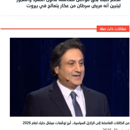
ليتبين أنه مريض سرطان من عكار يتعالج في بيروت
من الكائنات الغامضة إلى الزلازل السياسية… أبرز توقّعات ميشال حايك لعام 2026