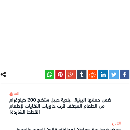
ضمن حملتها البيئية….بلدية جبيل ستضع 200 كيلوغرام
من الطعام المجفف قرب حاويات النفايات لإطعام
القطط الشاردة!
محضر ضبط بحق مواطن لمخالفته قانون المفرد والمجوز