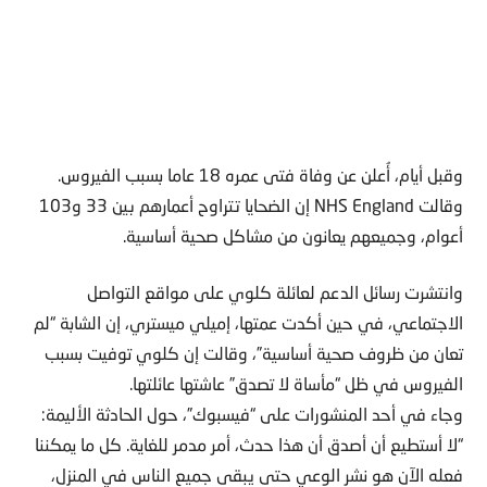
وقبل أيام، أُعلن عن وفاة فتى عمره 18 عاما بسبب الفيروس.
وقالت NHS England إن الضحايا تتراوح أعمارهم بين 33 و103
أعوام، وجميعهم يعانون من مشاكل صحية أساسية.
وانتشرت رسائل الدعم لعائلة كلوي على مواقع التواصل
الاجتماعي، في حين أكدت عمتها، إميلي ميستري، إن الشابة “لم
تعان من ظروف صحية أساسية”، وقالت إن كلوي توفيت بسبب
الفيروس في ظل “مأساة لا تصدق” عاشتها عائلتها.
وجاء في أحد المنشورات على “فيسبوك”، حول الحادثة الأليمة:
“لا أستطيع أن أصدق أن هذا حدث، أمر مدمر للغاية. كل ما يمكننا
فعله الآن هو نشر الوعي حتى يبقى جميع الناس في المنزل،