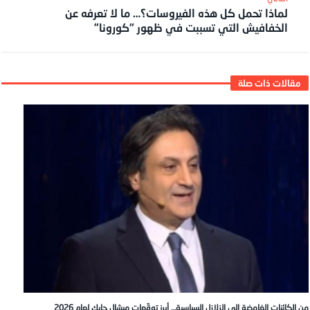
لماذا تحمل كل هذه الفيروسات؟… ما لا تعرفه عن
الخفافيش التي تسببت في ظهور “كورونا”
من الكائنات الغامضة إلى الزلازل السياسية… أبرز توقّعات ميشال حايك لعام 2026