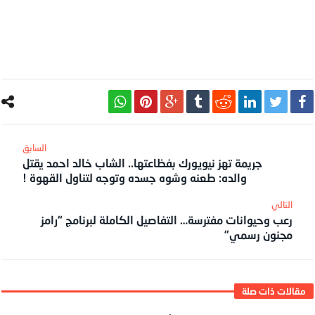
جريمة تهز نيويورك بفظاعتها.. الشاب خالد احمد يقتل
والده: طعنه وشوه جسده وتوجه لتناول القهوة !
رعب وحيوانات مفترسة… التفاصيل الكاملة لبرنامج “رامز
مجنون رسمي”