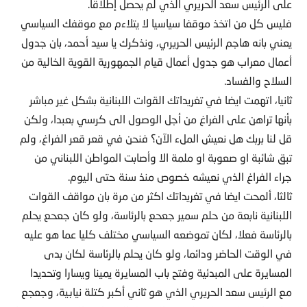
على الرئيس سعد الحريري الذي لم يحصل إطلاقا.
فليس كل من اتخذ موقفا سياسيا لا يتلاءم مع موقفك السياسي
يعني بانه هاجم الرئيس الحريري، ونذكرك يا سيد أحمد، بان جدول
أعمال معراب هو جدول أعمال قيام الجمهورية القوية الخالية من
السلاح والفساد.
ثانيا، اتهمت ايضا في تغريداتك القوات اللبنانية بشكل غير مباشر
بأنها تراهن على الفراغ من أجل الوصول الى كرسي بعبدا، ولكن
قل لنا بربك هل نعيش الملء الآن؟ فنحن في قعر قعر الفراغ، ولم
تبق شائبة او صعوبة او ملمة الا وأصابت المواطن اللبناني من
جراء الفراغ الذي نعيشه خصوص منذ سنة حتى اليوم.
ثالثا، ألمحت ايضا في تغريداتك اكثر من مرة بان مواقف القوات
اللبنانية نابعة من حلم سمير جعحع بالرئاسة، ولو كان جعحع يحلم
بالرئاسة فعلا، لكان تموضعه السياسي مختلف كليا عما هو عليه
في الوقت الحاضر ودائما، ولو كان يحلم بالرئاسة لكان بدى
المسايرة على المبدئية وفتح باب المسايرة يمينا ويسارا وتحديدا
مع الرئيس سعد الحريري الذي هو ثاني أكبر كتلة نيابية، وجعجع