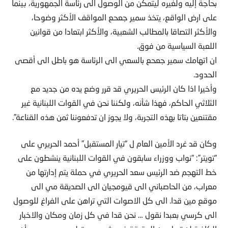
بحاجة إليه ولغيره ليتمكن من الوصول الى رئاسة الجمهورية، بينما
على ارض الواقع، يتخذ سمير جعحع المواقف الأكثر وضوحا،
والأكثر التصاقا بالمطالب الشعبية، والأكثر ابتعادا من قوانين
اللعبة السياسية من فوق.
ان اتهامك سمير جعحع بالسعي الى الرئاسة هو باطل الى أقصى
الحدود.
وأخيرا اذا كان الرئيس الحريري قد قرر وضع يده من جديد مع
الثلاثي الحاكم، فهذا شأنه، ولكننا نحن في القوات اللبنانية غير
مقتنعين بتاتا بهذه التجربة، ولا يجوز ان تدفعوننا ثمن هذه القناعة”.
وكان قد غرد الأمين العام ل “تيار المستقبل” أحمد الحريري على
“تويتر”: “نواب ووزراء سابقون في القوات اللبنانية ينشطون على
خط التهجم ضد الرئيس سعد الحريري في حملة يتم إدارتها من
معراب، من الحاصباني الى قيومجيان الى الصديقة مي الى
موقع مين قدا. الى كل الاصوات التي تراهن على الفراغ للوصول
الى كرسي بعبدا نقول … نحن قدا في كل زمان ومكان والاخبار