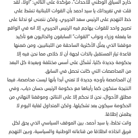
خارج السياق الوطني للأحداث”، مؤكدة على التالي: “أولا، لقد
قلت في تغريداتك يا سيد احمد بأن القوات اللبنانية تنشط على
خط التهجم على الرئيس سعد الحريري، ولكن نتمنى لو تدلنا على
تصريح واحد للقوات يهاجم فيه الرئيس الحريري، إلا انه في الواقع
ما يفعله وزراء ونواب “القوات” السابقون والحاليون هو تأكيد
موقفنا الذي يمثِّل الأكثرية الساحقة من اللبنانيين، ومن ضمنها
قاعدة تيار المستقبل بالذات لجهة أن لا خلاص مما نحن فيه إلا
بحكومة جديدة كليا، تُشكّل على أسس مختلفة وبعيدة كل البعد
من المحاصصات التي كانت تحصل في السابق.
إن المحاصصة بأوجه جديدة لا تعني أبدا بأنها ليست محاصصة، فيما
النتيجة ستكون كما رأيناها مع حكومة الرئيس حسان دياب، وفي
مطلق الأحوال، نحن لا نحكم إلا على النتائج، وموقفنا النهائي من
الحكومة سيكون بعد تشكيلها، ولكن المتداول لغاية اليوم لا
يطمئن إطلاقا.
وانت تخلط، يا سيد أحمد، بين الموقف السياسي الذي يحق لكل
فريق اتخاذه انطلاقا من قناعاته الوطنية والسياسية، وبين التهجم