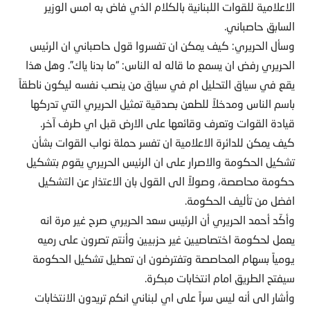
الاعلامية للقوات اللبنانية بالكلام الذي فاض به امس الوزير
السابق حاصباني.
وسأل الحريري: كيف يمكن ان تفسروا قول حاصباني ان الرئيس
الحريري رفض ان يسمع ما قاله له الناس: “ما بدنا ياك”. وهل هذا
يقع في سياق التحليل ام في سياق من ينصب نفسه ليكون ناطقاً
باسم الناس ومدخلاً للطعن بصدقية تمثيل الحريري التي تدركها
قيادة القوات وتعرف وقائعها على الارض قبل اي طرف آخر.
كيف يمكن للدائرة الاعلامية ان تفسر حملة نواب القوات بشأن
تشكيل الحكومة والاصرار على ان الرئيس الحريري يقوم بتشكيل
حكومة محاصصة، وصولاً الى القول بان الاعتذار عن التشكيل
افضل من تأليف الحكومة.
وأكّد أحمد الحريري أن الرئيس سعد الحريري صرح غير مرة انه
يعمل لحكومة اختصاصيين غير حزبيين وأنتم تصرون على رميه
يومياً بسهام المحاصصة وتفترضون ان تعطيل تشكيل الحكومة
سيفتح الطريق امام انتخابات مبكرة.
وأشار الى أنه ليس سراً على اي لبناني انكم تريدون الانتخابات