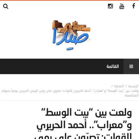
المحلية
ولعت بين “بيت الوسط” و”معراب”.. أحمد الحريري للقوات: تصرّون على رمي الرئيس الحريري يومياً بسهام
المحاصصة
ولعت بين “بيت الوسط”
و”معراب”.. أحمد الحريري
للقوات: تصرّون على رمي