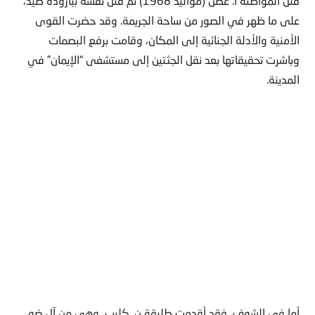
قتل المواطنة أ. غصن (مواليد 1968) ثم قتل نفسه ببارودة صيد،
على ما ظهر في الصور من ساحة الجريمة. وقد حضرت القوى
الأمنية والأدلة الجنائية إلى المكان، وقامت برفع البصمات
وباشرت تحقيقاتها بعد نقل الجثتين إلى مستشفى “الإيمان” في
المدينة.
أما في الشوف، فقد أقدمت طليقة ن. كليب، وهي من آل ضو،