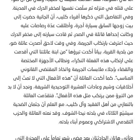
على قتله في منزله ثم سلّمت نفسها لمخفر الدرك في المدينة.
وفي التفاصيل التي ذكرها أقرباء كليب، أنّ الجانية حضرت إلى
بيت زوجها السابق بسيارة أجرة، وأطلقت عدّة رصاصات عليه
وكانت إحداها قاتلة في الصدر. ثم قادت سيارته إلى مخفر الدرك
حيث اعترفت بارتكاب الجريمة. وفي وقت لاحق أصدرت عائلة ضو،
من بلدية القرية، بياناً أكدت تبرؤها “من ابنة عائلتنا التي أقدمت
على ارتكاب هذه الفعلة النكراء، ونطالب الأجهزة المختصة
والقضاء بإجلاء ملابسات الجريمة واتخاذ المقتضى القانوني
المناسب”. كما أكدت العائلة أنّ “هذه الأفعال التي لا تمتّ إلى
أخلاقيات وشيم وعادات العشيرة التوحيدية الشريفة، ونجد أنّ لا بد
من التبرؤ ممن يرتكب مثل هذه الأفعال”. فتقدّمت العائلة
بالتعازي من أهل الفقيد وآل كليب، مع العلم أنّ جثمان الضحية
سيشيّع الثلاثاء في بلدته نيحا-الشوف. وقد نعته العائلة والحزب
التقدمي الاشتراكي وعموم أبناء بلدته.
وتأتي هاتان الحادثتان بعد مضي شهر تماماً على المجزرة التي