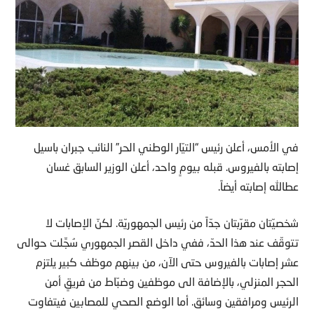
في الأمس، أعلن رئيس “التيّار الوطني الحر” النائب جبران باسيل
إصابته بالفيروس. قبله بيومٍ ‏واحد، أعلن الوزير السابق غسان
عطالله إصابته أيضاً‎.‎
شخصيّتان مقرّبتان جدّاً من رئيس الجمهوريّة. لكنّ الإصابات لا
تتوقّف عند هذا الحدّ، ففي داخل ‏القصر الجمهوري سُجِّلت حوالى
عشر إصابات بالفيروس حتى الآن، من بينهم موظف كبير ‏يلتزم
الحجر المنزلي، بالإضافة الى موظفين وضبّاط من فريقٍ أمن
الرئيس ومرافقين وسائق. ‏أما الوضع الصحي للمصابين فيتفاوت