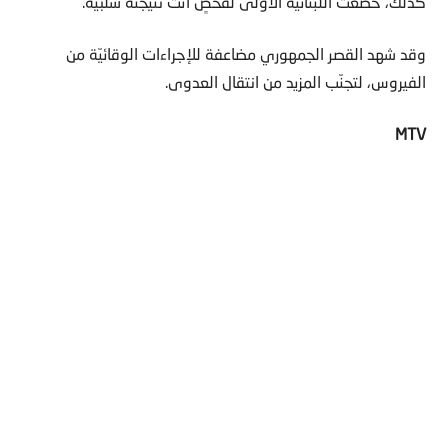
كذلك، خضعت اللبنانيّة الأولى لفحصٍ أتت نتيجته سلبيّة‎.‎
وقد شهد القصر الجمهوري مضاعفة للإجراءات الوقائيّة من
الفيروس، لتجنّب المزيد من انتقال ‏العدوى‎.‎
MTV