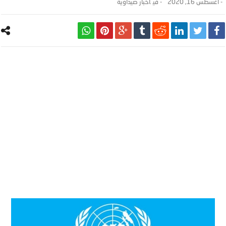
-
أغسطس 16, 2020
- ‎في
أخبار صيداوية