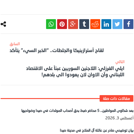
لقاح أسترازينيكا والجلطات.. “الخبر السيء” يتأكد
ايلي الفرزلي: اللاجئين السوريين عبئاً على الاقتصاد
اللبناني وآن الاوان لان يعودوا الى بلدهم!
بعد شكاوى المواطنين.. 5 محاضر ضبط بحق أصحاب المولدات في صيدا وضواحيها
أغسطس 3, 2026
بيان توضيحي صادر عن عائلة آل الملاح في مدينة صيدا