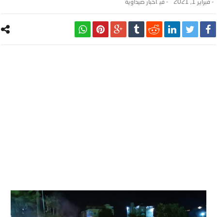
-
فبراير 1, 2021
- ‎في
أخبار صيداوية