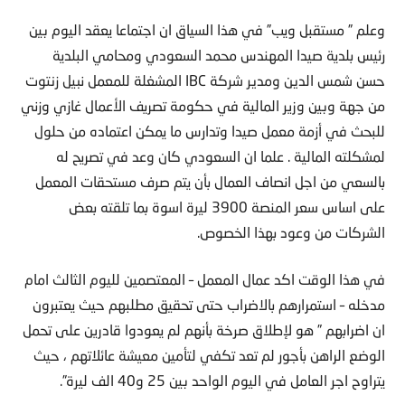
وعلم ” مستقبل ويب” في هذا السياق ان اجتماعا يعقد اليوم بين
رئيس بلدية صيدا المهندس محمد السعودي ومحامي البلدية
حسن شمس الدين ومدير شركة IBC المشغلة للمعمل نبيل زنتوت
من جهة وبين وزير المالية في حكومة تصريف الأعمال غازي وزني
للبحث في أزمة معمل صيدا وتدارس ما يمكن اعتماده من حلول
لمشكلته المالية . علما ان السعودي كان وعد في تصريح له
بالسعي من اجل انصاف العمال بأن يتم صرف مستحقات المعمل
على اساس سعر المنصة 3900 ليرة اسوة بما تلقته بعض
الشركات من وعود بهذا الخصوص.
في هذا الوقت اكد عمال المعمل – المعتصمين لليوم الثالث امام
مدخله – استمرارهم بالاضراب حتى تحقيق مطلبهم حيث يعتبرون
ان اضرابهم ” هو لإطلاق صرخة بأنهم لم يعودوا قادرين على تحمل
الوضع الراهن بأجور لم تعد تكفي لتأمين معيشة عائلاتهم ، حيث
يتراوح اجر العامل في اليوم الواحد بين 25 و40 الف ليرة”.