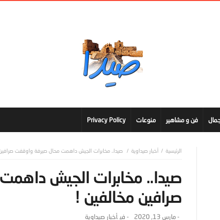
مال
فن و مشاهير
منوعات
Privacy Policy
أخبار صيداوية
صيدا.. مخابرات الجيش داهمت محال صيرفة واوقفت صرافين 
صيدا.. مخابرات الجيش داهمت
صرافين مخالفين !
-
مارس 13, 2020
- ‎في
أخبار صيداوية