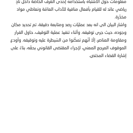
معلومات حول الاشتباه باستخدامه إحدى الغرف الخاصّة داخل نادٍ
رياضي عائد له للقيام بأفعال منافية للآداب العامّة وتعاطي مواد
مخدِّرة.
واشار البيان الى انه بعد عمليّات رصد ومتابعة دقيقة، تم تحديد مكان
وجوده، حيث جرى توقيفه. وأثناء تنفيذ عملية التوقيف، حاول الفرار
ومقاومة العناصر، إلّا أنّهم تمكّنوا من السّيطرة عليه وتوقيفه. وأودع
الموقوف المرجع المعني، لإجراء المقتضى القانوني بحقّه، بناءً على
إشارة القضاء المختص.