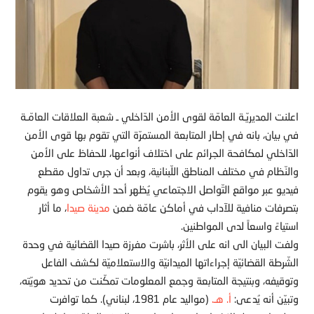
اعلنت المديريّـة العامّة لقوى الأمن الدّاخلي ـ شعبة العلاقات العامّـة
في بيان، بانه في إطار المتابعة المستمرّة التي تقوم بها قوى الأمن
الدّاخلي لمكافحة الجرائم على اختلاف أنواعها، للحفاظ على الأمن
والنّظام في مختلف المناطق اللّبنانية، وبعد أن جرى تداول مقطع
فيديو عبر مواقع التّواصل الاجتماعي يُظهر أحد الأشخاص وهو يقوم
بتصرفات منافية للآداب في أماكن عامّة ضمن
مدينة صيدا
، ما أثار
استياءً واسعاً لدى المواطنين.
ولفت البيان الى انه على الأثر، باشرت مفرزة صيدا القضائية في وحدة
الشّرطة القضائيّة إجراءاتها الميدانيّة والاستعلاميّة لكشف الفاعل
وتوقيفه، وبنتيجة المتابعة وجمع المعلومات تمكّنت من تحديد هويّته،
وتبيّن أنه يُدعى:
أ. هـ.
(مواليد عام 1981، لبناني). كما توافرت