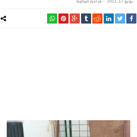
-
يونيو 17, 2021
- ‎في
أخبار صيداوية