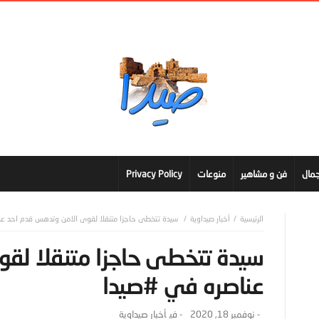
مال
فن و مشاهير
منوعات
Privacy Policy
أخبار صيداوية
سيدة تتخطى حاجزا متنقلا لقوى الامن وتدهس قدم احد ع
سيدة تتخطى حاجزا متنقلا لق
عناصره في #صيدا
-
نوفمبر 18, 2020
- ‎في
أخبار صيداوية