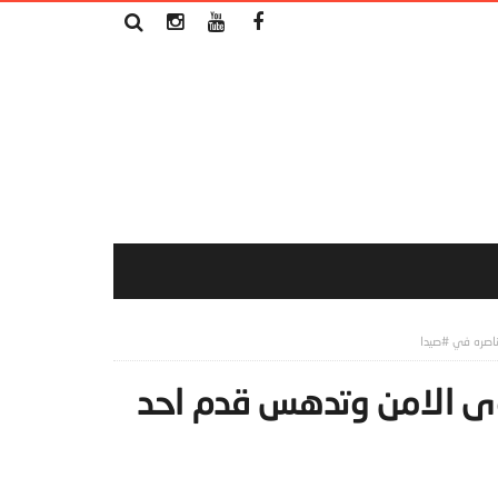
ناصره في #صيدا
وى الامن وتدهس قدم احد